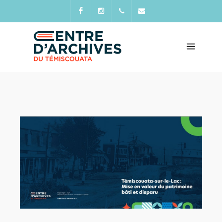
Facebook
Instagram
+418
direction@archivestemiscouat
899-
6725