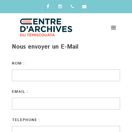
Facebook
Instagram
+418
direction@archivestemiscouat
899-
6725
Nous envoyer un E-Mail
NOM :
EMAIL :
TELEPHONE :